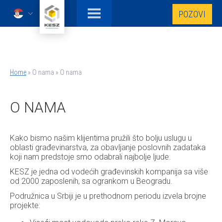
Skip
POZOVI
to
Serbian
main
content
Home
O nama
O nama
Breadcrumb
O NAMA
Kako bismo našim klijentima pružili što bolju uslugu u
oblasti građevinarstva, za obavljanje poslovnih zadataka
koji nam predstoje smo odabrali najbolje ljude.
KESZ je jedna od vodećih građevinskih kompanija sa više
od 2000 zaposlenih, sa ogrankom u Beogradu.
Podružnica u Srbiji je u prethodnom periodu izvela brojne
projekte: