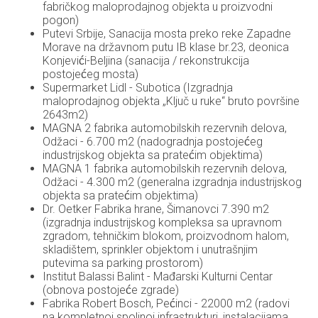
fabričkog maloprodajnog objekta u proizvodni
pogon)
Putevi Srbije, Sanacija mosta preko reke Zapadne
Morave na državnom putu IB klase br.23, deonica
Konjevići-Beljina (sanacija / rekonstrukcija
postojećeg mosta)
Supermarket Lidl - Subotica (Izgradnja
maloprodajnog objekta „Ključ u ruke“ bruto površine
2643m2)
MAGNA 2 fabrika automobilskih rezervnih delova,
Odžaci - 6.700 m2 (nadogradnja postojećeg
industrijskog objekta sa pratećim objektima)
MAGNA 1 fabrika automobilskih rezervnih delova,
Odžaci - 4.300 m2 (generalna izgradnja industrijskog
objekta sa pratećim objektima)
Dr. Oetker Fabrika hrane, Šimanovci 7.390 m2
(izgradnja industrijskog kompleksa sa upravnom
zgradom, tehničkim blokom, proizvodnom halom,
skladištem, sprinkler objektom i unutrašnjim
putevima sa parking prostorom)
Institut Balassi Balint - Mađarski Kulturni Centar
(obnova postojeće zgrade)
Fabrika Robert Bosch, Pećinci - 22000 m2 (radovi
na kompletnoj spoljnoj infrastrukturi, instalacijama