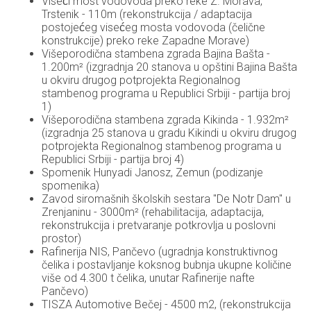
Viseći most vodovoda preko reke Z. Morava,
Trstenik - 110m (rekonstrukcija / adaptacija
postojećeg visećeg mosta vodovoda (čelične
konstrukcije) preko reke Zapadne Morave)
Višeporodična stambena zgrada Bajina Bašta -
1.200m² (izgradnja 20 stanova u opštini Bajina Bašta
u okviru drugog potprojekta Regionalnog
stambenog programa u Republici Srbiji - partija broj
1)
Višeporodična stambena zgrada Kikinda - 1.932m²
(izgradnja 25 stanova u gradu Kikindi u okviru drugog
potprojekta Regionalnog stambenog programa u
Republici Srbiji - partija broj 4)
Spomenik Hunyadi Janosz, Zemun (podizanje
spomenika)
Zavod siromašnih školskih sestara "De Notr Dam" u
Zrenjaninu - 3000m² (rehabilitacija, adaptacija,
rekonstrukcija i pretvaranje potkrovlja u poslovni
prostor)
Rafinerija NIS, Pančevo (ugradnja konstruktivnog
čelika i postavljanje koksnog bubnja ukupne količine
više od 4.300 t čelika, unutar Rafinerije nafte
Pančevo)
TISZA Automotive Bečej - 4500 m2, (rekonstrukcija