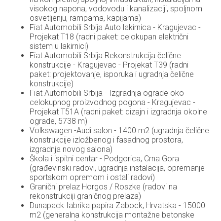
visokog napona, vodovodu i kanalizaciji, spoljnom
osvetljenju, rampama, kapijama)
Fiat Automobili Srbija Auto lakirnica - Kragujevac -
Projekat T18 (radni paket: celokupan električni
sistem u lakirnici)
Fiat Automobili Srbija Rekonstrukcija čelične
konstrukcije - Kragujevac - Projekat T39 (radni
paket: projektovanje, isporuka i ugradnja čelične
konstrukcije)
Fiat Automobili Srbija - Izgradnja ograde oko
celokupnog proizvodnog pogona - Kragujevac -
Projekat T51A (radni paket: dizajn i izgradnja okolne
ograde, 5738 m)
Volkswagen -Audi salon - 1400 m2 (ugradnja čelične
konstrukcije izložbenog i fasadnog prostora,
izgradnja novog salona)
Škola i ispitni centar - Podgorica, Crna Gora
(građevinski radovi, ugradnja instalacija, opremanje
sportskom opremom i ostali radovi)
Granični prelaz Horgos / Roszke (radovi na
rekonstrukciji graničnog prelaza)
Dunapack fabrika papira Zabock, Hrvatska - 15000
m2 (generalna konstrukcija montažne betonske