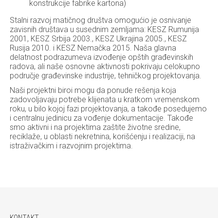
konstrukcije fabrike kartona)
Stalni razvoj matičnog društva omogućio je osnivanje
zavisnih društava u susednim zemljama: KESZ Rumunija
2001, KESZ Srbija 2003., KESZ Ukrajina 2005., KESZ
Rusija 2010. i KESZ Nemačka 2015. Naša glavna
delatnost podrazumeva izvođenje opštih građevinskih
radova, ali naše osnovne aktivnosti pokrivaju celokupno
područje građevinske industrije, tehničkog projektovanja.
Naši projektni biroi mogu da ponude rešenja koja
zadovoljavaju potrebe klijenata u kratkom vremenskom
roku, u bilo kojoj fazi projektovanja, a takođe posedujemo
i centralnu jedinicu za vođenje dokumentacije. Takođe
smo aktivni i na projektima zaštite životne sredine,
reciklaže, u oblasti nekretnina, korišćenju i realizaciji, na
istraživačkim i razvojnim projektima.
KONTAKT