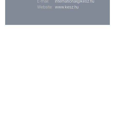
E-mail:
international@kesz.hu
Website:
www.kesz.hu