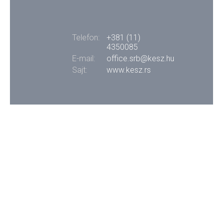
Telefon:
+381 (11)
4350085
E-mail:
office.srb@kesz.hu
Sajt:
www.kesz.rs