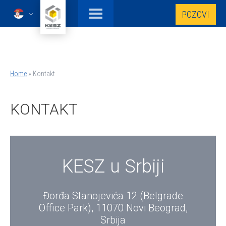
Skip
POZOVI
to
Serbian
main
content
Home
Kontakt
Breadcrumb
KONTAKT
KESZ u Srbiji
Đorđa Stanojevića 12 (Belgrade
Office Park), 11070 Novi Beograd,
Srbija