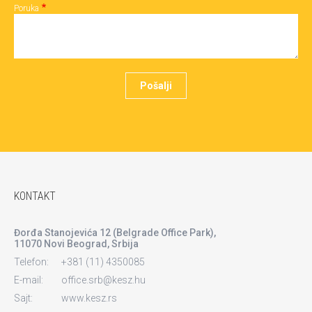
Poruka
KONTAKT
Đorđa Stanojevića 12 (Belgrade Office Park),
11070 Novi Beograd, Srbija
Telefon:
+381 (11) 4350085
E-mail:
office.srb@kesz.hu
Sajt:
www.kesz.rs