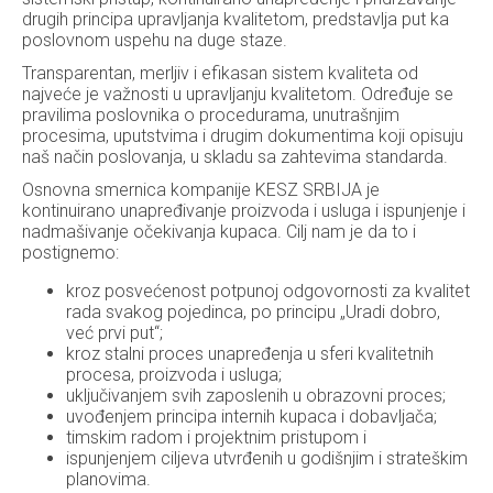
drugih principa upravljanja kvalitetom, predstavlja put ka
poslovnom uspehu na duge staze.
Transparentan, merljiv i efikasan sistem kvaliteta od
najveće je važnosti u upravljanju kvalitetom. Određuje se
pravilima poslovnika o procedurama, unutrašnjim
procesima, uputstvima i drugim dokumentima koji opisuju
naš način poslovanja, u skladu sa zahtevima standarda.
Osnovna smernica kompanije KESZ SRBIJA je
kontinuirano unapređivanje proizvoda i usluga i ispunjenje i
nadmašivanje očekivanja kupaca. Cilj nam je da to i
postignemo:
kroz posvećenost potpunoj odgovornosti za kvalitet
rada svakog pojedinca, po principu „Uradi dobro,
već prvi put“;
kroz stalni proces unapređenja u sferi kvalitetnih
procesa, proizvoda i usluga;
uključivanjem svih zaposlenih u obrazovni proces;
uvođenjem principa internih kupaca i dobavljača;
timskim radom i projektnim pristupom i
ispunjenjem ciljeva utvrđenih u godišnjim i strateškim
planovima.