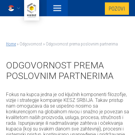
Skip
POZOVI
to
Serbian
main
content
Home
Odgovornost
Odgovornost prema poslovnim partnerima
Breadcrumb
ODGOVORNOST PREMA
POSLOVNIM PARTNERIMA
Fokus na kupca jedna je od ključnih komponenti filozofije,
vizije i strategije kompanije KESZ SRBIJA. Takav pristup
nam omogućava da se uspešno nosimo sa
konkurencijom na globalnom nivou i snažno je povezan sa
kvalitetom naših proizvoda, usluga, procesa, stručnosti i
rada. Ispunjavanje ili nadmašivanje zahteva i očekivanja
kupaca (koji su svakim danom sve zahtevniji), procesni i
sistemski pristup, kontinuirano unapređenje i pridržavanje