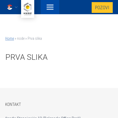
Skip
POZOVI
to
Serbian
main
content
Home
node
Prva slika
Breadcrumb
PRVA SLIKA
KONTAKT