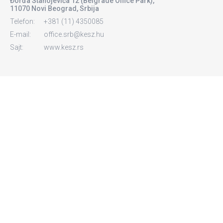
Đorđa Stanojevića 12 (Belgrade Office Park),
11070 Novi Beograd, Srbija
Telefon:
+381 (11) 4350085
E-mail:
office.srb@kesz.hu
Sajt:
www.kesz.rs